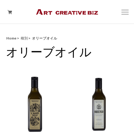
Home
種別
オリーブオイル
今月のおすすめ
オリーブオイル
種別
生産者別
生産地別
コロナ対策関連グッズ