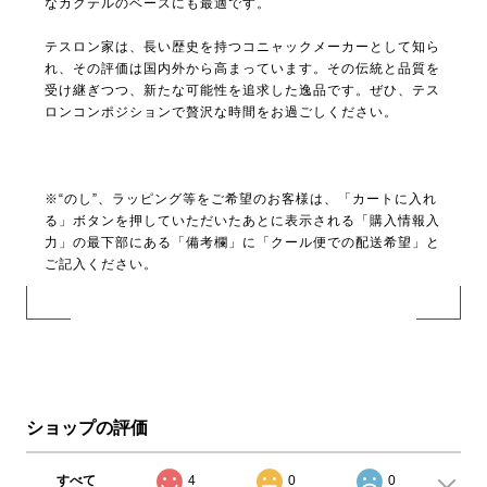
なカクテルのベースにも最適です。
テスロン家は、長い歴史を持つコニャックメーカーとして知ら
れ、その評価は国内外から高まっています。その伝統と品質を
受け継ぎつつ、新たな可能性を追求した逸品です。ぜひ、テス
ロンコンポジションで贅沢な時間をお過ごしください。
※“のし”、ラッピング等をご希望のお客様は、「カートに入れ
る」ボタンを押していただいたあとに表示される「購入情報入
力」の最下部にある「備考欄」に「クール便での配送希望」と
ご記入ください。
ショップの評価
すべて
4
0
0